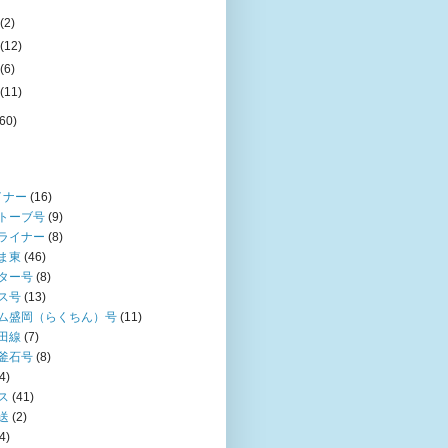
月
(2)
月
(12)
月
(6)
月
(11)
(60)
イナー
(16)
トーブ号
(9)
ライナー
(8)
ま東
(46)
ター号
(8)
ス号
(13)
ム盛岡（らくちん）号
(11)
田線
(7)
釜石号
(8)
4)
ス
(41)
送
(2)
4)