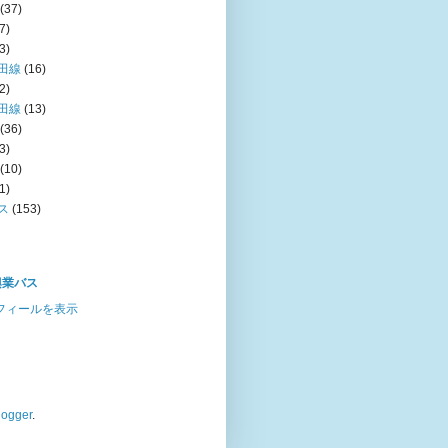
(37)
7)
3)
田線
(16)
2)
田線
(13)
(36)
3)
(10)
1)
ス
(153)
興業バス
フィールを表示
logger
.