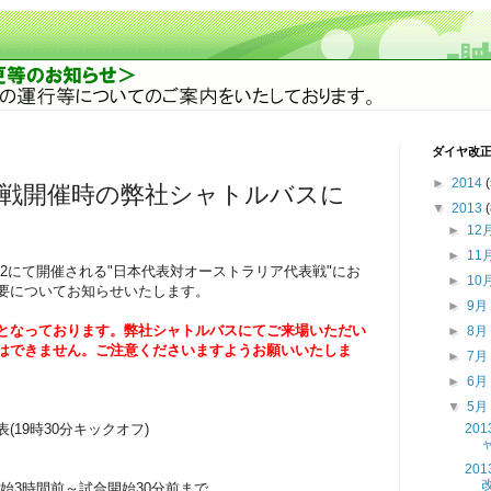
ダイヤ改
►
2014
日本代表戦開催時の弊社シャトルバスに
▼
2013
►
12
►
11
002にて開催される"日本代表対オーストラリア代表戦"にお
►
10
要についてお知らせいたします。
►
9
となっております。弊社シャトルバスにてご来場いただい
►
8
はできません。ご注意くださいますようお願いいたしま
►
7
►
6
▼
5
19時30分キックオフ)
20
20
始3時間前～試合開始30分前まで