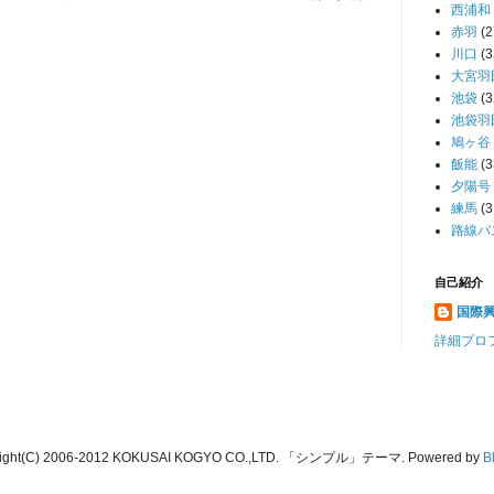
西浦和
赤羽
(2
川口
(3
大宮羽
池袋
(3
池袋羽
鳩ヶ谷
飯能
(3
夕陽号
練馬
(3
路線バ
自己紹介
国際
詳細プロ
right(C) 2006-2012 KOKUSAI KOGYO CO.,LTD. 「シンプル」テーマ. Powered by
B