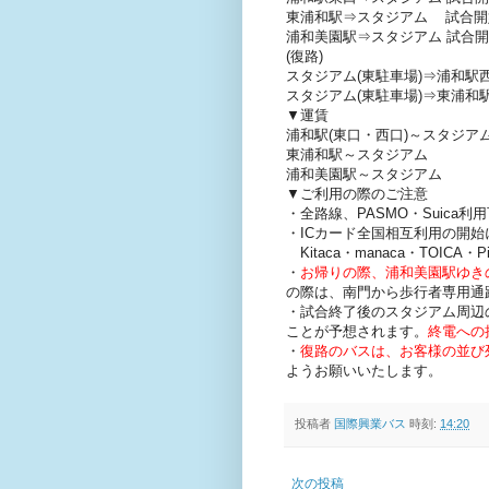
東浦和駅⇒スタジアム 試合開
浦和美園駅⇒スタジアム 試合開
(復路)
スタジアム(東駐車場)⇒浦和駅
スタジアム(東駐車場)⇒東浦
▼運賃
浦和駅(東口・西口)～スタジアム 
東浦和駅～スタジアム 大人
浦和美園駅～スタジアム 大人
▼ご利用の際のご注意
・全路線、PASMO・Suica利
・ICカード全国相互利用の開始
Kitaca・manaca・TOICA・
・
お帰りの際、浦和美園駅ゆき
の際は、南門から歩行者専用通
・試合終了後のスタジアム周辺
ことが予想されます。
終電への
・
復路のバスは、お客様の並び
ようお願いいたします。
投稿者
国際興業バス
時刻:
14:20
次の投稿