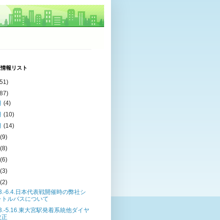
正情報リスト
(51)
(87)
月
(4)
月
(10)
月
(14)
月
(9)
月
(8)
月
(6)
月
(3)
月
(2)
13.-6.4.日本代表戦開催時の弊社シ
ャトルバスについて
13.-5.16.東大宮駅発着系統他ダイヤ
改正