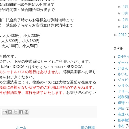
始2時間前～試合開始30分前まで
►
4
始4時間前～試合開始30分後まで
►
3
西口 試合終了時からお客様並び列解消時まで
►
2
和駅 試合終了時からお客様並び列解消時まで
►
1
►
2012
大人400円、小人200円
300円、小人150円
100円、小人50円
ラベル
用可能です
。
ONラ
に伴い、下記の交通系ICカードもご利用いただけます。
イーハ
PiTaPa・ICOCA・はやかけん・nimoca・SUGOCA
けせん
のシャトルバスの運行はありません。
浦和美園駅へお帰り
さいた
路をお歩きください。
ジュピ
の交通渋滞により、復路のバスには大幅な遅延が発生する
シリウ
接続に余裕がない状況でのご利用はお勧めできかねます。
ドリー
列が解消次第、運行を終了いたします。
お乗り遅れのない
浦和羽
遠野・
戸田
(2
高速バ
催事輸
志村
(3
ホーム
前の投稿